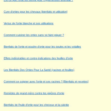
Est-ce que l’ortie est bonne pour l’hypertension artérielle ?
Cure d’orties pour les chevaux [bienfaits et utilisation]
Vertus de l’ortie blanche et ses utilisations
Comment cuisiner les orties sans se faire piquer ?
Bienfaits de l’ortie et poudre d’ortie pour les poules et les volailles
Effets indésirables et contre-indications des feuilles d’ortie
Les Bienfaits Des Orties Pour La Santé (racines et feuilles)
Comment se soigner avec l’ortie et ses racines ? [Bienfaits et recettes]
Remèdes de grand-mère contre les piqûres d’ortie
Bienfaits de l’huile d’ortie pour les cheveux et la calvitie