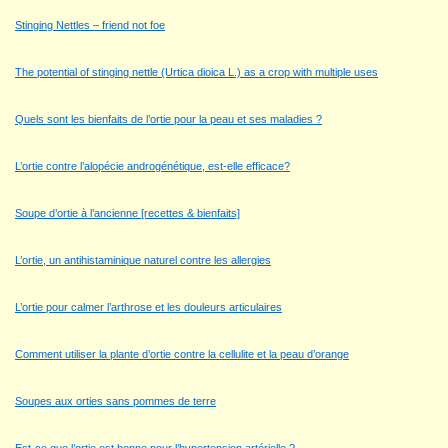
Stinging Nettles – friend not foe
The potential of stinging nettle (Urtica dioica L.) as a crop with multiple uses
Quels sont les bienfaits de l’ortie pour la peau et ses maladies ?
L’ortie contre l’alopécie androgénétique, est-elle efficace?
Soupe d’ortie à l’ancienne [recettes & bienfaits]
L’ortie, un antihistaminique naturel contre les allergies
L’ortie pour calmer l’arthrose et les douleurs articulaires
Comment utiliser la plante d’ortie contre la cellulite et la peau d’orange
Soupes aux orties sans pommes de terre