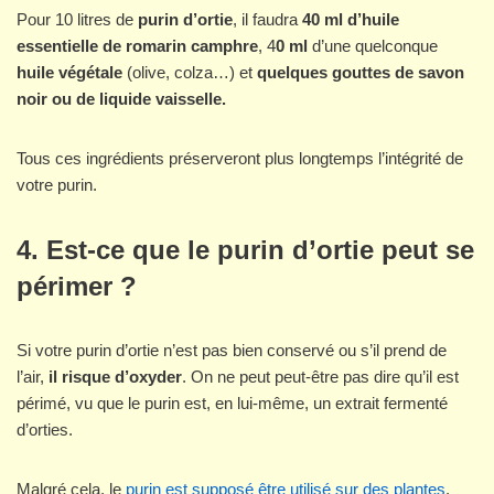
Pour 10 litres de
purin d’ortie
, il faudra
40 ml d’huile
essentielle de romarin camphre
, 4
0 ml
d’une quelconque
huile végétale
(olive, colza…) et
quelques gouttes de savon
noir ou de liquide vaisselle.
Tous ces ingrédients préserveront plus longtemps l’intégrité de
votre purin.
4. Est-ce que le purin d’ortie peut se
périmer ?
Si votre purin d’ortie n’est pas bien conservé ou s’il prend de
l’air,
il risque d’oxyder
. On ne peut peut-être pas dire qu’il est
périmé, vu que le purin est, en lui-même, un extrait fermenté
d’orties.
Malgré cela, le
purin est supposé être utilisé sur des plantes
.