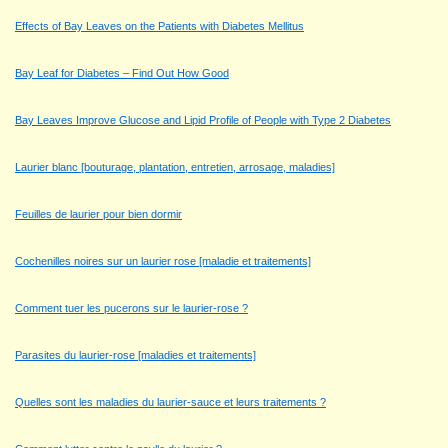
Effects of Bay Leaves on the Patients with Diabetes Mellitus
Bay Leaf for Diabetes – Find Out How Good
Bay Leaves Improve Glucose and Lipid Profile of People with Type 2 Diabetes
Laurier blanc [bouturage, plantation, entretien, arrosage, maladies]
Feuilles de laurier pour bien dormir
Cochenilles noires sur un laurier rose [maladie et traitements]
Comment tuer les pucerons sur le laurier-rose ?
Parasites du laurier-rose [maladies et traitements]
Quelles sont les maladies du laurier-sauce et leurs traitements ?