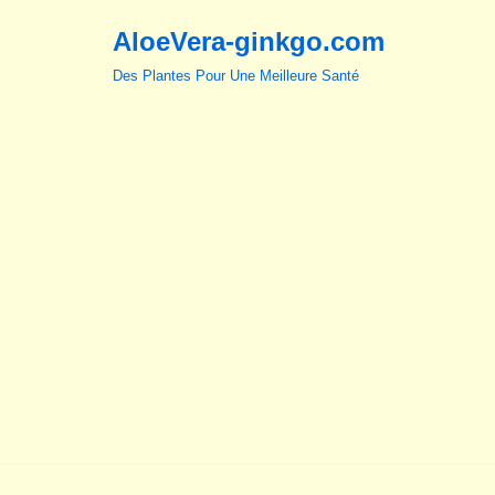
AloeVera-ginkgo.com
Aller
Des Plantes Pour Une Meilleure Santé
au
contenu