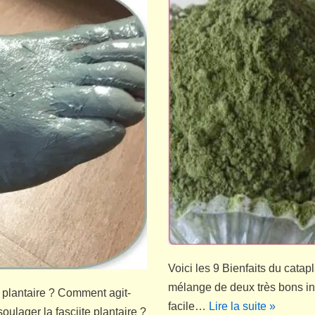
Voici les 9 Bienfaits du catapl
mélange de deux très bons ing
e plantaire ? Comment agit-
facile…
Lire la suite »
oulager la fasciite plantaire ?