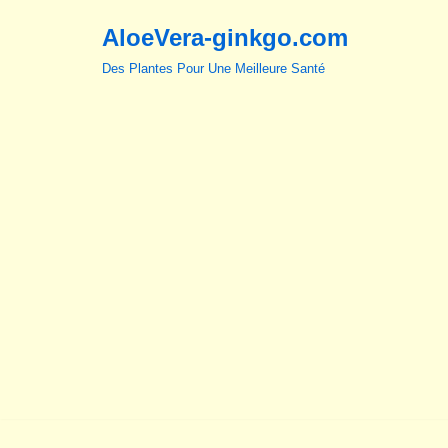
AloeVera-ginkgo.com
Aller
Des Plantes Pour Une Meilleure Santé
au
contenu