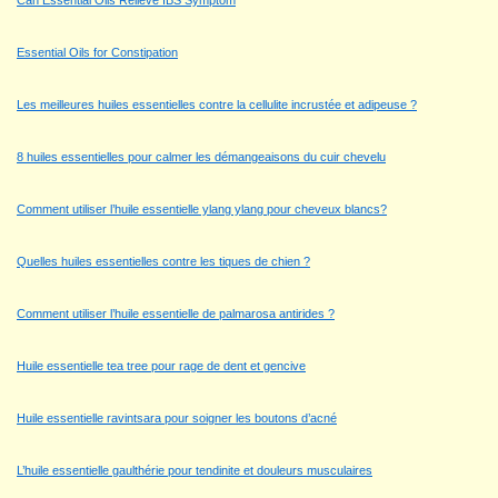
Can Essential Oils Relieve IBS Symptom
Essential Oils for Constipation
Les meilleures huiles essentielles contre la cellulite incrustée et adipeuse ?
8 huiles essentielles pour calmer les démangeaisons du cuir chevelu
Comment utiliser l’huile essentielle ylang ylang pour cheveux blancs?
Quelles huiles essentielles contre les tiques de chien ?
Comment utiliser l’huile essentielle de palmarosa antirides ?
Huile essentielle tea tree pour rage de dent et gencive
Huile essentielle ravintsara pour soigner les boutons d’acné
L’huile essentielle gaulthérie pour tendinite et douleurs musculaires