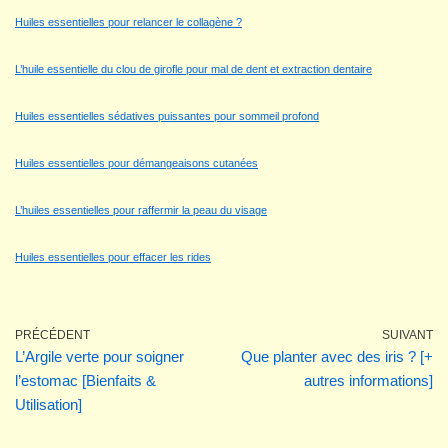
Huiles essentielles pour relancer le collagène ?
L’huile essentielle du clou de girofle pour mal de dent et extraction dentaire
Huiles essentielles sédatives puissantes pour sommeil profond
Huiles essentielles pour démangeaisons cutanées
L’huiles essentielles pour raffermir la peau du visage
Huiles essentielles pour effacer les rides
PRÉCÉDENT
SUIVANT
L’Argile verte pour soigner
Que planter avec des iris ? [+
l’estomac [Bienfaits &
autres informations]
Utilisation]