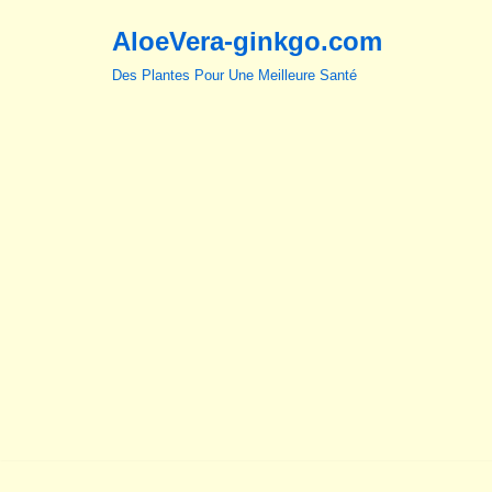
AloeVera-ginkgo.com
Aller
Des Plantes Pour Une Meilleure Santé
au
contenu