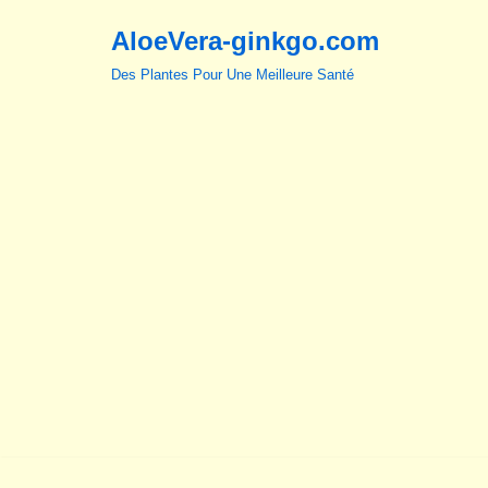
AloeVera-ginkgo.com
Aller
Des Plantes Pour Une Meilleure Santé
au
contenu