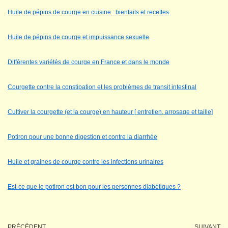
Huile de pépins de courge en cuisine : bienfaits et recettes
Huile de pépins de courge et impuissance sexuelle
Différentes variétés de courge en France et dans le monde
Courgette contre la constipation et les problèmes de transit intestinal
Cultiver la courgette (et la courge) en hauteur [ entretien, arrosage et taille]
Potiron pour une bonne digestion et contre la diarrhée
Huile et graines de courge contre les infections urinaires
Est-ce que le potiron est bon pour les personnes diabétiques ?
PRÉCÉDENT
SUIVANT