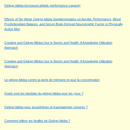
Ginkgo biloba increased athletic performance capacity
Effects of Six-Week
Ginkgo biloba
Supplementation on Aerobic Performance, Blood
Pro/Antioxidant Balance, and Serum Brain-Derived Neurotrophic Factor in Physically
Active Men
Creatine and Ginkgo Biloba Use in Sports and Health: A Knowledge Utilization
Approach
Creatine and Ginkgo Biloba Use in Sports and Health: A Knowledge Utilization
Approach
Le ginkgo biloba contre la perte de mémoire et pour la concentration
Quels sont les bienfaits du ginkgo biloba pour les yeux ?
Ginkgo biloba pour acouphènes et traumatismes sonores ?
Comment utiliser les feuilles de Ginkgo biloba ?