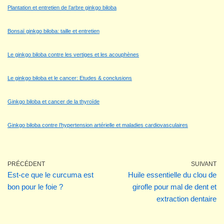
Plantation et entretien de l’arbre ginkgo biloba
Bonsaï ginkgo biloba: taille et entretien
Le ginkgo biloba contre les vertiges et les acouphènes
Le ginkgo biloba et le cancer: Etudes & conclusions
Ginkgo biloba et cancer de la thyroïde
Ginkgo biloba contre l’hypertension artérielle et maladies cardiovasculaires
PRÉCÉDENT
SUIVANT
Est-ce que le curcuma est
Huile essentielle du clou de
bon pour le foie ?
girofle pour mal de dent et
extraction dentaire