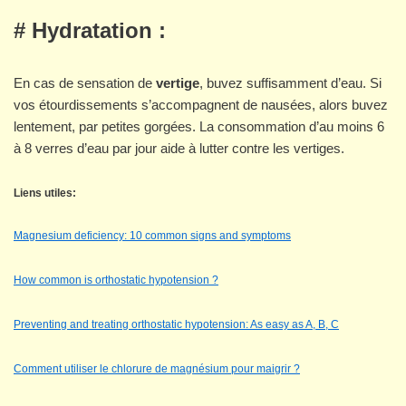
# Hydratation :
En cas de sensation de
vertige
, buvez suffisamment d’eau. Si
vos étourdissements s’accompagnent de nausées, alors buvez
lentement, par petites gorgées. La consommation d’au moins 6
à 8 verres d’eau par jour aide à lutter contre les vertiges.
Liens utiles:
Magnesium deficiency: 10 common signs and symptoms
How common is orthostatic hypotension ?
Preventing and treating orthostatic hypotension: As easy as A, B, C
Comment utiliser le chlorure de magnésium pour maigrir ?