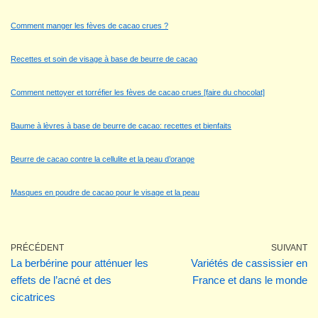
Comment manger les fèves de cacao crues ?
Recettes et soin de visage à base de beurre de cacao
Comment nettoyer et torréfier les fèves de cacao crues [faire du chocolat]
Baume à lèvres à base de beurre de cacao: recettes et bienfaits
Beurre de cacao contre la cellulite et la peau d’orange
Masques en poudre de cacao pour le visage et la peau
PRÉCÉDENT
SUIVANT
La berbérine pour atténuer les
Variétés de cassissier en
effets de l’acné et des
France et dans le monde
cicatrices