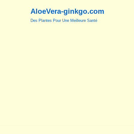
AloeVera-ginkgo.com
Aller
Des Plantes Pour Une Meilleure Santé
au
contenu