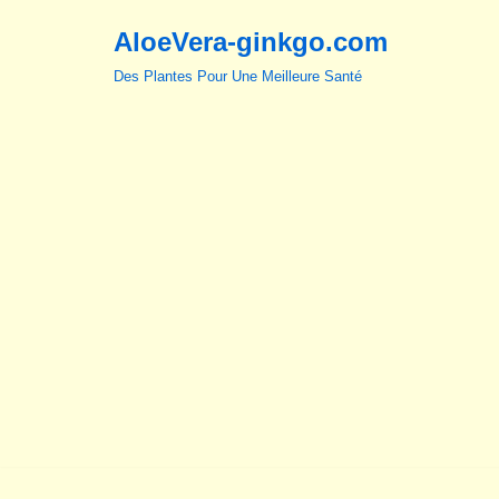
AloeVera-ginkgo.com
Aller
Des Plantes Pour Une Meilleure Santé
au
contenu