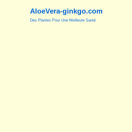
AloeVera-ginkgo.com
Aller
Des Plantes Pour Une Meilleure Santé
au
contenu