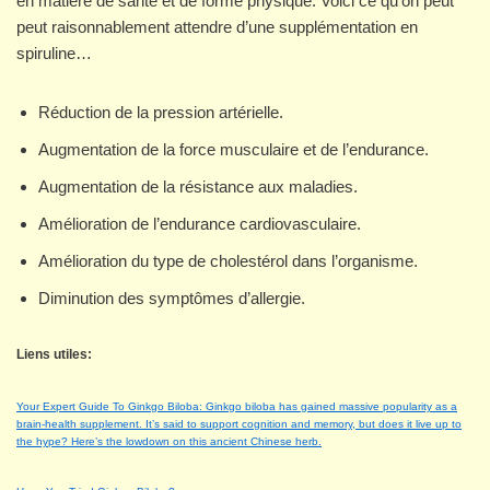
en matière de santé et de forme physique. Voici ce qu’on peut
peut raisonnablement attendre d’une supplémentation en
spiruline…
Réduction de la pression artérielle.
Augmentation de la force musculaire et de l’endurance.
Augmentation de la résistance aux maladies.
Amélioration de l’endurance cardiovasculaire.
Amélioration du type de cholestérol dans l’organisme.
Diminution des symptômes d’allergie.
Liens utiles:
Your Expert Guide To Ginkgo Biloba: Ginkgo biloba has gained massive popularity as a
brain-health supplement. It’s said to support cognition and memory, but does it live up to
the hype? Here’s the lowdown on this ancient Chinese herb.