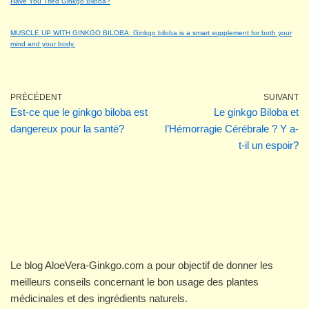
Have You Tried Ginkgo Biloba?
MUSCLE UP WITH GINKGO BILOBA: Ginkgo biloba is a smart supplement for both your
mind and your body.
PRÉCÉDENT
SUIVANT
Est-ce que le ginkgo biloba est
Le ginkgo Biloba et
dangereux pour la santé?
l’Hémorragie Cérébrale ? Y a-
t-il un espoir?
Le blog AloeVera-Ginkgo.com a pour objectif de donner les
meilleurs conseils concernant le bon usage des plantes
médicinales et des ingrédients naturels.