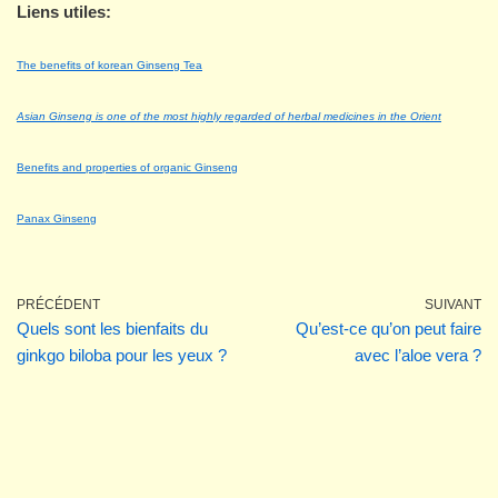
Liens utiles:
The benefits of korean Ginseng Tea
Asian Ginseng is one of the most highly regarded of herbal medicines in the Orient
Benefits and properties of organic Ginseng
Panax Ginseng
PRÉCÉDENT
SUIVANT
Quels sont les bienfaits du
Qu’est-ce qu’on peut faire
ginkgo biloba pour les yeux ?
avec l’aloe vera ?