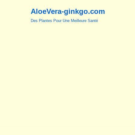
AloeVera-ginkgo.com
Aller
Des Plantes Pour Une Meilleure Santé
au
contenu