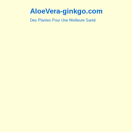
AloeVera-ginkgo.com
Aller
Des Plantes Pour Une Meilleure Santé
au
contenu