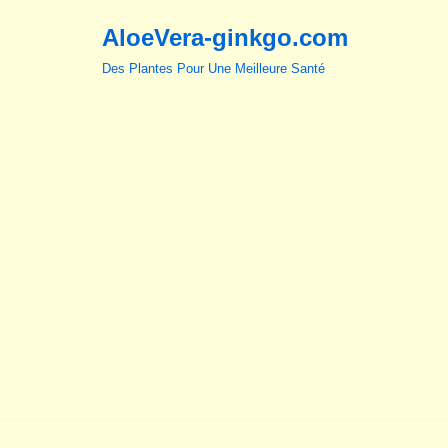
AloeVera-ginkgo.com
Aller
Des Plantes Pour Une Meilleure Santé
au
contenu