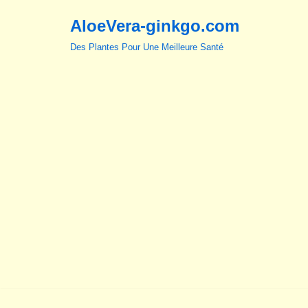
AloeVera-ginkgo.com
Aller
Des Plantes Pour Une Meilleure Santé
au
contenu