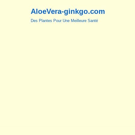
AloeVera-ginkgo.com
Aller
Des Plantes Pour Une Meilleure Santé
au
contenu