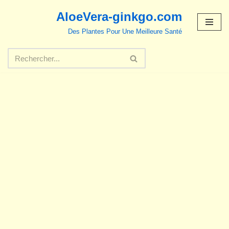
AloeVera-ginkgo.com
Aller
Des Plantes Pour Une Meilleure Santé
au
contenu