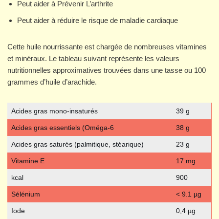
Peut aider à Prévenir L’arthrite
Peut aider à réduire le risque de maladie cardiaque
Cette huile nourrissante est chargée de nombreuses vitamines
et minéraux. Le tableau suivant représente les valeurs
nutritionnelles approximatives trouvées dans une tasse ou 100
grammes d’huile d’arachide.
Acides gras mono-insaturés
39 g
Acides gras essentiels (Oméga-6
38 g
Acides gras saturés (palmitique, stéarique)
23 g
Vitamine E
17 mg
kcal
900
Sélénium
< 9.1 µg
Iode
0,4 µg