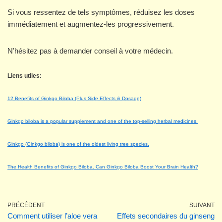
Si vous ressentez de tels symptômes, réduisez les doses
immédiatement et augmentez-les progressivement.
N’hésitez pas à demander conseil à votre médecin.
Liens utiles:
12 Benefits of Ginkgo Biloba (Plus Side Effects & Dosage)
Ginkgo biloba is a popular supplement and one of the top-selling herbal medicines.
Ginkgo (Ginkgo biloba) is one of the oldest living tree species.
The Health Benefits of Ginkgo Biloba. Can Ginkgo Biloba Boost Your Brain Health?
PRÉCÉDENT
SUIVANT
Comment utiliser l’aloe vera
Effets secondaires du ginseng