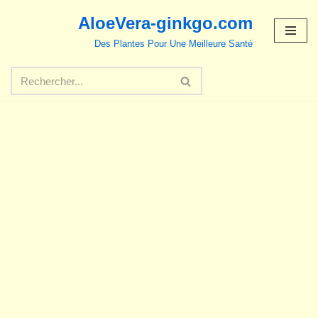
AloeVera-ginkgo.com
Aller
Des Plantes Pour Une Meilleure Santé
au
contenu