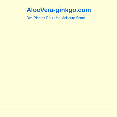
AloeVera-ginkgo.com
Aller
Des Plantes Pour Une Meilleure Santé
au
contenu