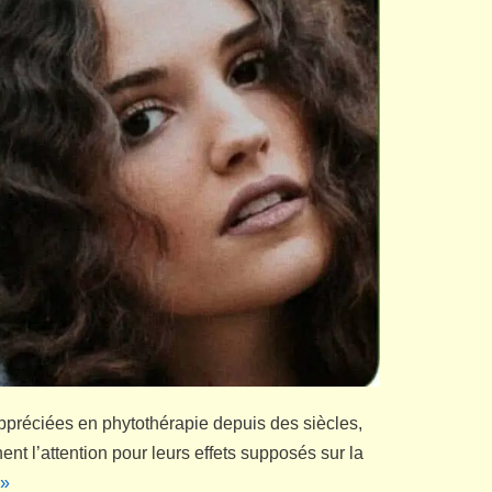
ppréciées en phytothérapie depuis des siècles,
ent l’attention pour leurs effets supposés sur la
 »