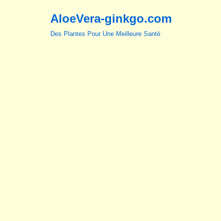
AloeVera-ginkgo.com
Aller
Des Plantes Pour Une Meilleure Santé
au
contenu