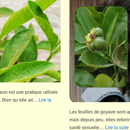
jeun est une pratique utilisée
. Bien qu’elle ait…
Lire la
Les feuilles de goyave sont a
mais depuis peu, elles retienn
santé sexuelle…
Lire la suite